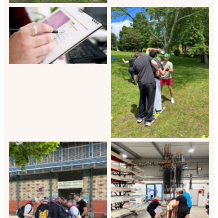
Coordination
évènementielle resultat
Journée team building
Espelette
Animation Saint Jean de
Animation team building
Luz évènement apksmile
entreprise Pays basque