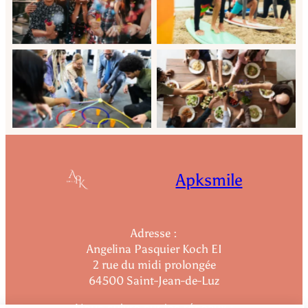
activité Hendaye team
au Pays basque
building
Afterwork et animation
Agence évènementielle
team building et séminaire
Biarritz cohésion
au Pays basque
Apksmile
Adresse :
Angelina Pasquier Koch EI
2 rue du midi prolongée
64500 Saint-Jean-de-Luz
Nous suivre sur les réseaux :